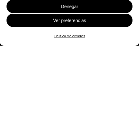
Denegar
Ver preferencias
Política de cookies
IFAPA centro “Alameda del Obispo”,
edificio nº 3 Olivicultura, Despachos
234-235. Avda. Menéndez Pidal, s/n
14004, Córdoba, España.