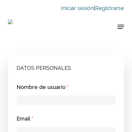
Skip
Iniciar sesión
|
Registrarse
to
main
Menu
content
DATOS PERSONALES
Nombre de usuario
*
Email
*